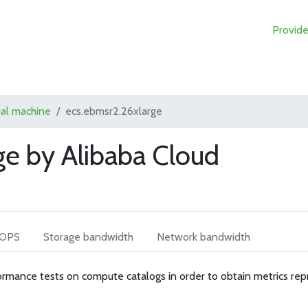
Provide
ual machine
ecs.ebmsr2.26xlarge
ge by Alibaba Cloud
IOPS
Storage bandwidth
Network bandwidth
rmance tests on compute catalogs in order to obtain metrics rep