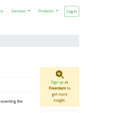
rs
Services
Products
Log in
Sign up
as
Freemium
to
get more
insight.
resenting the