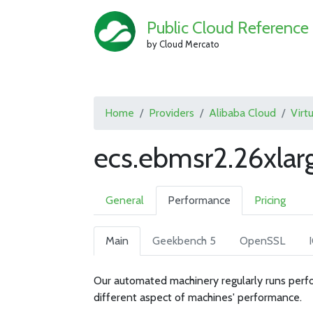
Public Cloud Reference
by Cloud Mercato
Home
Providers
Alibaba Cloud
Virt
ecs.ebmsr2.26xlar
General
Performance
Pricing
Main
Geekbench 5
OpenSSL
Our automated machinery regularly runs perfo
different aspect of machines' performance.