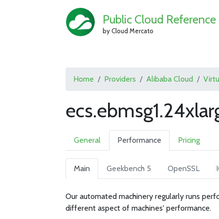
Public Cloud Reference
by Cloud Mercato
Home
Providers
Alibaba Cloud
Virt
ecs.ebmsg1.24xlar
General
Performance
Pricing
Main
Geekbench 5
OpenSSL
Our automated machinery regularly runs perfo
different aspect of machines' performance.