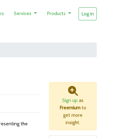
rs
Services
Products
Log in
Sign up
as
Freemium
to
get more
insight.
resenting the