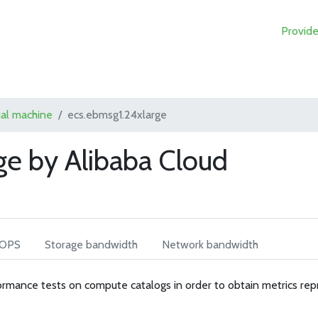
Provide
ual machine
ecs.ebmsg1.24xlarge
ge by Alibaba Cloud
IOPS
Storage bandwidth
Network bandwidth
rmance tests on compute catalogs in order to obtain metrics rep