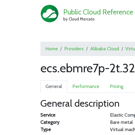
Public Cloud Reference
by Cloud Mercato
Home
Providers
Alibaba Cloud
Virt
ecs.ebmre7p-2t.32
General
Performance
Pricing
General description
Service
Elastic Com
Category
Bare metal
Type
Virtual mac