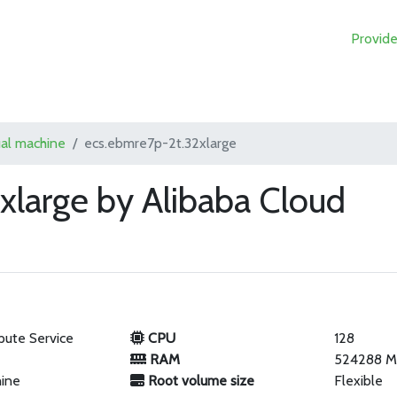
Provide
ual machine
ecs.ebmre7p-2t.32xlarge
xlarge by Alibaba Cloud
pute Service
CPU
128
RAM
524288 
hine
Root volume size
Flexible