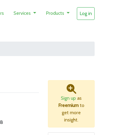
rs
Services
Products
Log in
Sign up
as
Freemium
to
get more
insight.
MB