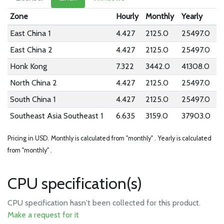
Zone
Hourly
Monthly
Yearly
East China 1
4.427
2125.0
25497.0
East China 2
4.427
2125.0
25497.0
Honk Kong
7.322
3442.0
41308.0
North China 2
4.427
2125.0
25497.0
South China 1
4.427
2125.0
25497.0
Southeast Asia Southeast 1
6.635
3159.0
37903.0
Pricing in USD.
Monthly is calculated from "monthly" .
Yearly is calculated
from "monthly" .
CPU specification(s)
CPU specification hasn't been collected for this product.
Make a request for it