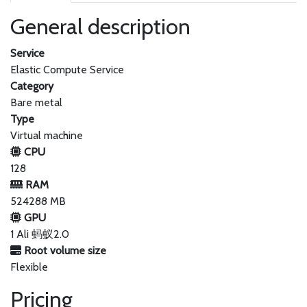
General description
Service
Elastic Compute Service
Category
Bare metal
Type
Virtual machine
CPU
128
RAM
524288 MB
GPU
1 Ali 蚂蚁2.0
Root volume size
Flexible
Pricing