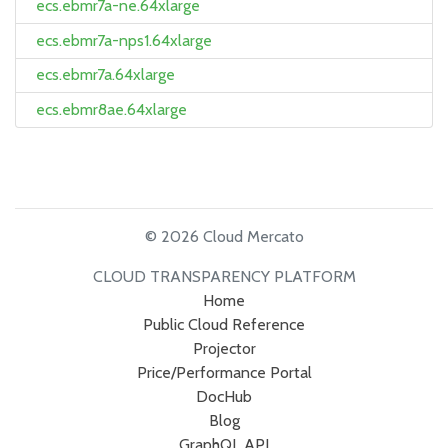
ecs.ebmr7a-ne.64xlarge
ecs.ebmr7a-nps1.64xlarge
ecs.ebmr7a.64xlarge
ecs.ebmr8ae.64xlarge
© 2026 Cloud Mercato
CLOUD TRANSPARENCY PLATFORM
Home
Public Cloud Reference
Projector
Price/Performance Portal
DocHub
Blog
GraphQL API